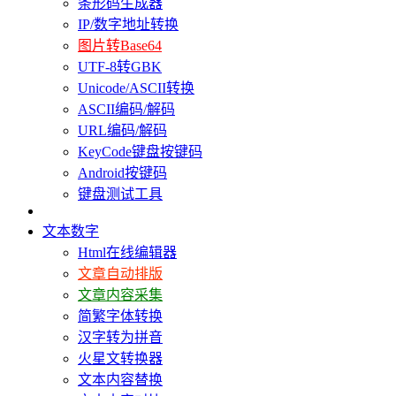
条形码生成器
IP/数字地址转换
图片转Base64
UTF-8转GBK
Unicode/ASCII转换
ASCII编码/解码
URL编码/解码
KeyCode键盘按键码
Android按键码
键盘测试工具
文本数字
Html在线编辑器
文章自动排版
文章内容采集
简繁字体转换
汉字转为拼音
火星文转换器
文本内容替换