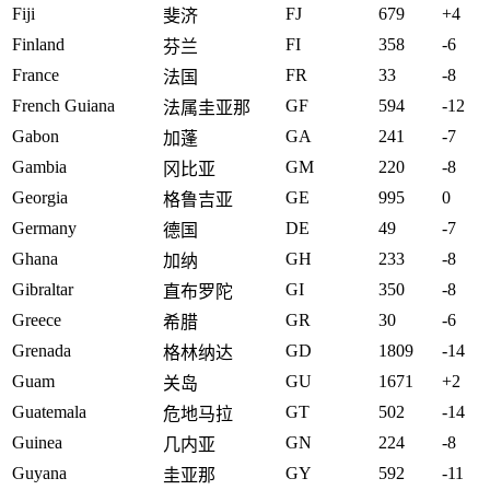
Fiji
FJ
679
+4
斐济
Finland
FI
358
-6
芬兰
France
FR
33
-8
法国
French Guiana
GF
594
-12
法属圭亚那
Gabon
GA
241
-7
加蓬
Gambia
GM
220
-8
冈比亚
Georgia
GE
995
0
格鲁吉亚
Germany
DE
49
-7
德国
Ghana
GH
233
-8
加纳
Gibraltar
GI
350
-8
直布罗陀
Greece
GR
30
-6
希腊
Grenada
GD
1809
-14
格林纳达
Guam
GU
1671
+2
关岛
Guatemala
GT
502
-14
危地马拉
Guinea
GN
224
-8
几内亚
Guyana
GY
592
-11
圭亚那