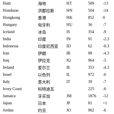
Haiti
HT
509
-13
海地
Honduras
HN
504
-14
洪都拉斯
Hongkong
HK
852
0
香港
Hungary
HU
36
-7
匈牙利
Iceland
IS
354
-9
冰岛
India
IN
91
-2.3
印度
Indonesia
ID
62
-0.3
印度尼西亚
Iran
IR
98
-4.3
伊朗
Iraq
IQ
964
-5
伊拉克
Ireland
IE
353
-4.3
爱尔兰
Israel
IL
972
-6
以色列
Italy
IT
39
-7
意大利
Ivory Coast
225
-6
科特迪瓦
Jamaica
JM
1876
-12
牙买加
Japan
JP
81
+1
日本
Jordan
JO
962
-6
约旦