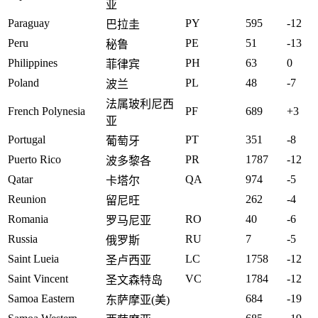
亚
Paraguay
PY
595
-12
巴拉圭
Peru
PE
51
-13
秘鲁
Philippines
PH
63
0
菲律宾
Poland
PL
48
-7
波兰
法属玻利尼西
French Polynesia
PF
689
+3
亚
Portugal
PT
351
-8
葡萄牙
Puerto Rico
PR
1787
-12
波多黎各
Qatar
QA
974
-5
卡塔尔
Reunion
262
-4
留尼旺
Romania
RO
40
-6
罗马尼亚
Russia
RU
7
-5
俄罗斯
Saint Lueia
LC
1758
-12
圣卢西亚
Saint Vincent
VC
1784
-12
圣文森特岛
Samoa Eastern
684
-19
东萨摩亚(美)