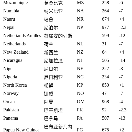
Mozambique
MZ
258
-6
莫桑比克
Namibia
NA
264
-7
纳米比亚
Nauru
NR
674
+4
瑙鲁
Nepal
NP
977
-2.3
尼泊尔
Netheriands Antilles
599
-12
荷属安的列斯
Netherlands
NL
31
-7
荷兰
New Zealand
NZ
64
+4
新西兰
Nicaragua
NI
505
-14
尼加拉瓜
Niger
NE
227
-8
尼日尔
Nigeria
NG
234
-7
尼日利亚
North Korea
KP
850
+1
朝鲜
Norway
NO
47
-7
挪威
Oman
OM
968
-4
阿曼
Pakistan
PK
92
-2.3
巴基斯坦
Panama
PA
507
-13
巴拿马
巴布亚新几内
Papua New Cuinea
PG
675
+2