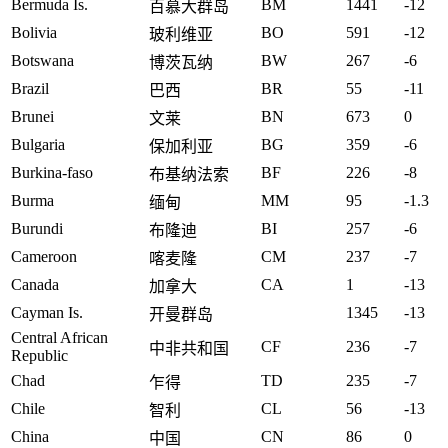
Bermuda Is.
BM
1441
-12
百慕大群岛
Bolivia
BO
591
-12
玻利维亚
Botswana
BW
267
-6
博茨瓦纳
Brazil
BR
55
-11
巴西
Brunei
BN
673
0
文莱
Bulgaria
BG
359
-6
保加利亚
Burkina-faso
BF
226
-8
布基纳法索
Burma
MM
95
-1.3
缅甸
Burundi
BI
257
-6
布隆迪
Cameroon
CM
237
-7
喀麦隆
Canada
CA
1
-13
加拿大
Cayman Is.
1345
-13
开曼群岛
Central African
CF
236
-7
中非共和国
Republic
Chad
TD
235
-7
乍得
Chile
CL
56
-13
智利
China
CN
86
0
中国