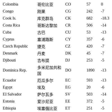
Colombia
CO
57
0
哥伦比亚
Congo
CG
242
-7
刚果
Cook Is.
CK
682
-18.3
库克群岛
Costa Rica
CR
506
-14
哥斯达黎加
Cuba
CU
53
-13
古巴
Cyprus
CY
357
-6
塞浦路斯
Czech Republic
CZ
420
-7
捷克
Denmark
DK
45
-7
丹麦
Djibouti
DJ
253
-5
吉布提
多米尼加共和
Dominica Rep.
DO
1890
-13
国
Ecuador
EC
593
-13
厄瓜多尔
Egypt
EG
20
-6
埃及
EI Salvador
SV
503
-14
萨尔瓦多
Estonia
EE
372
-5
爱沙尼亚
Ethiopia
ET
251
-5
埃塞俄比亚