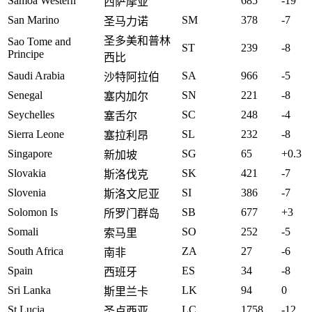
Samoa Western
685
-19
西萨摩亚
San Marino
SM
378
-7
圣马力诺
圣多美和普林
Sao Tome and
ST
239
-8
Principe
西比
Saudi Arabia
SA
966
-5
沙特阿拉伯
Senegal
SN
221
-8
塞内加尔
Seychelles
SC
248
-4
塞舌尔
Sierra Leone
SL
232
-8
塞拉利昂
Singapore
SG
65
+0.3
新加坡
Slovakia
SK
421
-7
斯洛伐克
Slovenia
SI
386
-7
斯洛文尼亚
Solomon Is
SB
677
+3
所罗门群岛
Somali
SO
252
-5
索马里
South Africa
ZA
27
-6
南非
Spain
ES
34
-8
西班牙
Sri Lanka
LK
94
0
斯里兰卡
St.Lucia
LC
1758
-12
圣卢西亚