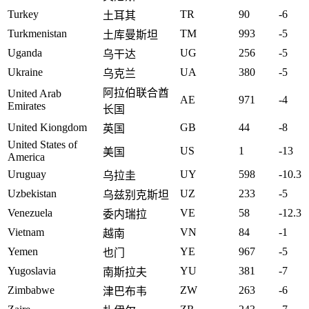
Turkey
TR
90
-6
土耳其
Turkmenistan
TM
993
-5
土库曼斯坦
Uganda
UG
256
-5
乌干达
Ukraine
UA
380
-5
乌克兰
阿拉伯联合酋
United Arab
AE
971
-4
Emirates
长国
United Kiongdom
GB
44
-8
英国
United States of
US
1
-13
美国
America
Uruguay
UY
598
-10.3
乌拉圭
Uzbekistan
UZ
233
-5
乌兹别克斯坦
Venezuela
VE
58
-12.3
委内瑞拉
Vietnam
VN
84
-1
越南
Yemen
YE
967
-5
也门
Yugoslavia
YU
381
-7
南斯拉夫
Zimbabwe
ZW
263
-6
津巴布韦