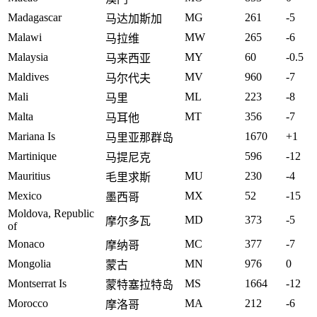
Madagascar
MG
261
-5
马达加斯加
Malawi
MW
265
-6
马拉维
Malaysia
MY
60
-0.5
马来西亚
Maldives
MV
960
-7
马尔代夫
Mali
ML
223
-8
马里
Malta
MT
356
-7
马耳他
Mariana Is
1670
+1
马里亚那群岛
Martinique
596
-12
马提尼克
Mauritius
MU
230
-4
毛里求斯
Mexico
MX
52
-15
墨西哥
Moldova, Republic
MD
373
-5
摩尔多瓦
of
Monaco
MC
377
-7
摩纳哥
Mongolia
MN
976
0
蒙古
Montserrat Is
MS
1664
-12
蒙特塞拉特岛
Morocco
MA
212
-6
摩洛哥