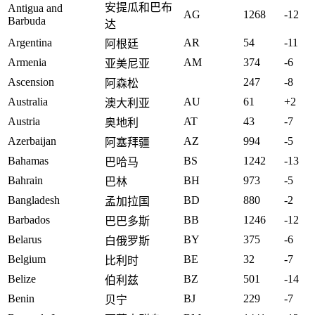
安提瓜和巴布
Antigua and
AG
1268
-12
Barbuda
达
Argentina
AR
54
-11
阿根廷
Armenia
AM
374
-6
亚美尼亚
Ascension
247
-8
阿森松
Australia
AU
61
+2
澳大利亚
Austria
AT
43
-7
奥地利
Azerbaijan
AZ
994
-5
阿塞拜疆
Bahamas
BS
1242
-13
巴哈马
Bahrain
BH
973
-5
巴林
Bangladesh
BD
880
-2
孟加拉国
Barbados
BB
1246
-12
巴巴多斯
Belarus
BY
375
-6
白俄罗斯
Belgium
BE
32
-7
比利时
Belize
BZ
501
-14
伯利兹
Benin
BJ
229
-7
贝宁