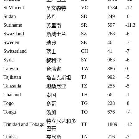
St.Vincent
VC
1784
-12
圣文森特
Sudan
SD
249
-6
苏丹
Suriname
SR
597
-11.3
苏里南
Swaziland
SZ
268
-6
斯威士兰
Sweden
SE
46
-7
瑞典
Switzerland
CH
41
-7
瑞士
Syria
SY
963
-6
叙利亚
Taiwan
TW
886
0
台湾省
Tajikstan
TJ
992
-5
塔吉克斯坦
Tanzania
TZ
255
-5
坦桑尼亚
Thailand
TH
66
-1
泰国
Togo
TG
228
-8
多哥
Tonga
TO
676
+4
汤加
特立尼达和多
Trinidad and Tobago
TT
1809
-12
巴哥
Tunisia
TN
216
-7
突尼斯