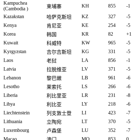
Kampuchea
KH
855
-1
柬埔寨
(Cambodia )
Kazakstan
KZ
327
-5
哈萨克斯坦
Kenya
KE
254
-5
肯尼亚
Korea
KR
82
+1
韩国
Kuwait
KW
965
-5
科威特
Kyrgyzstan
KG
331
-5
吉尔吉斯坦
Laos
LA
856
-1
老挝
Latvia
LV
371
-5
拉脱维亚
Lebanon
LB
961
-6
黎巴嫩
Lesotho
LS
266
-6
莱索托
Liberia
LR
231
-8
利比里亚
Libya
LY
218
-6
利比亚
Liechtenstein
LI
423
-7
列支敦士登
Lithuania
LT
370
-5
立陶宛
Luxembourg
LU
352
-7
卢森堡
Macao
MO
853
0
澳门