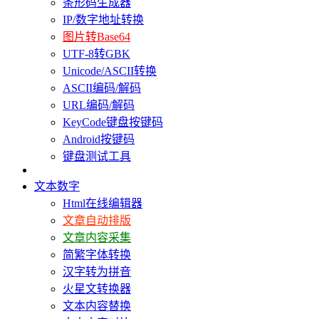
条形码生成器
IP/数字地址转换
图片转Base64
UTF-8转GBK
Unicode/ASCII转换
ASCII编码/解码
URL编码/解码
KeyCode键盘按键码
Android按键码
键盘测试工具
文本数字
Html在线编辑器
文章自动排版
文章内容采集
简繁字体转换
汉字转为拼音
火星文转换器
文本内容替换