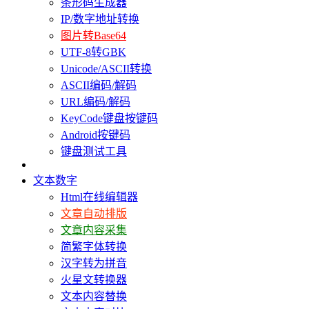
条形码生成器
IP/数字地址转换
图片转Base64
UTF-8转GBK
Unicode/ASCII转换
ASCII编码/解码
URL编码/解码
KeyCode键盘按键码
Android按键码
键盘测试工具
文本数字
Html在线编辑器
文章自动排版
文章内容采集
简繁字体转换
汉字转为拼音
火星文转换器
文本内容替换