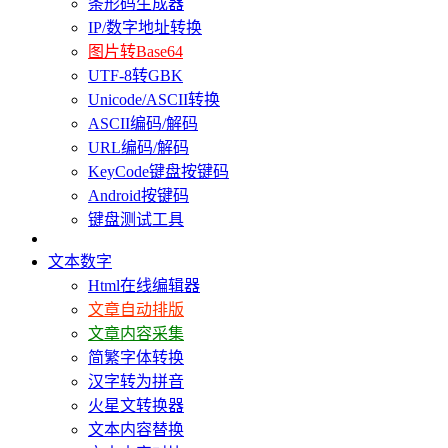
条形码生成器
IP/数字地址转换
图片转Base64
UTF-8转GBK
Unicode/ASCII转换
ASCII编码/解码
URL编码/解码
KeyCode键盘按键码
Android按键码
键盘测试工具
文本数字
Html在线编辑器
文章自动排版
文章内容采集
简繁字体转换
汉字转为拼音
火星文转换器
文本内容替换