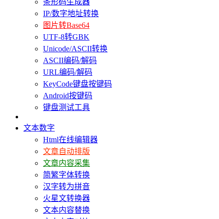
条形码生成器
IP/数字地址转换
图片转Base64
UTF-8转GBK
Unicode/ASCII转换
ASCII编码/解码
URL编码/解码
KeyCode键盘按键码
Android按键码
键盘测试工具
文本数字
Html在线编辑器
文章自动排版
文章内容采集
简繁字体转换
汉字转为拼音
火星文转换器
文本内容替换