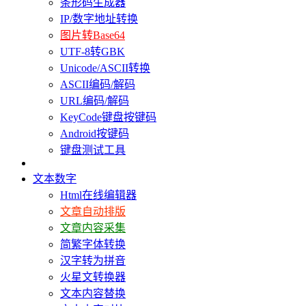
条形码生成器
IP/数字地址转换
图片转Base64
UTF-8转GBK
Unicode/ASCII转换
ASCII编码/解码
URL编码/解码
KeyCode键盘按键码
Android按键码
键盘测试工具
文本数字
Html在线编辑器
文章自动排版
文章内容采集
简繁字体转换
汉字转为拼音
火星文转换器
文本内容替换