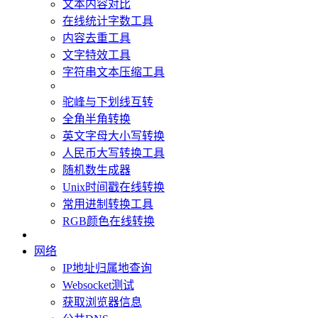
文本内容对比
在线统计字数工具
内容去重工具
文字特效工具
字符串文本压缩工具
驼峰与下划线互转
全角半角转换
英文字母大小写转换
人民币大写转换工具
随机数生成器
Unix时间戳在线转换
常用进制转换工具
RGB颜色在线转换
网络
IP地址归属地查询
Websocket测试
获取浏览器信息