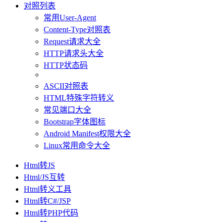
对照列表
常用User-Agent
Content-Type对照表
Request请求大全
HTTP请求头大全
HTTP状态码
ASCII对照表
HTML特殊字符转义
常见端口大全
Bootstrap字体图标
Android Manifest权限大全
Linux常用命令大全
Html转JS
Html/JS互转
Html转义工具
Html转C#/JSP
Html转PHP代码