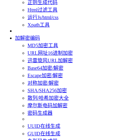
正则生成代码
Html过滤工具
运行Js/html/css
Xpath工具
加解密编码
MD5加密工具
URL网址16进制加密
迅雷旋风URL加解密
Base64加密/解密
Escape加密/解密
对称加密/解密
SHA/SHA256加密
散列/哈希加密大全
摩尔斯电码加解密
密码生成器
UUID在线生成
GUID在线生成