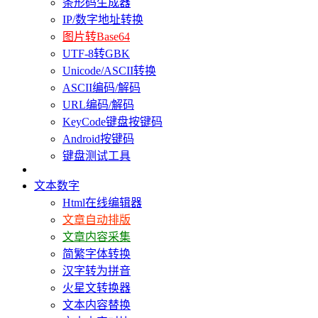
条形码生成器
IP/数字地址转换
图片转Base64
UTF-8转GBK
Unicode/ASCII转换
ASCII编码/解码
URL编码/解码
KeyCode键盘按键码
Android按键码
键盘测试工具
文本数字
Html在线编辑器
文章自动排版
文章内容采集
简繁字体转换
汉字转为拼音
火星文转换器
文本内容替换