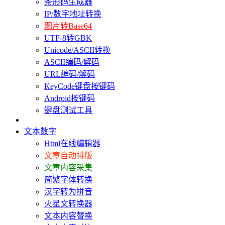
条形码生成器
IP/数字地址转换
图片转Base64
UTF-8转GBK
Unicode/ASCII转换
ASCII编码/解码
URL编码/解码
KeyCode键盘按键码
Android按键码
键盘测试工具
文本数字
Html在线编辑器
文章自动排版
文章内容采集
简繁字体转换
汉字转为拼音
火星文转换器
文本内容替换